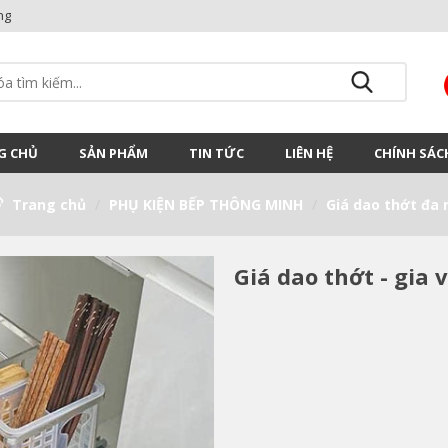
ng
G CHỦ
SẢN PHẨM
TIN TỨC
LIÊN HỆ
CHÍNH SÁC
Trang chủ
PHỤ KIỆN BẾP THÔNG MINH
Giá dao thớt đa 
Giá dao thớt - gia 