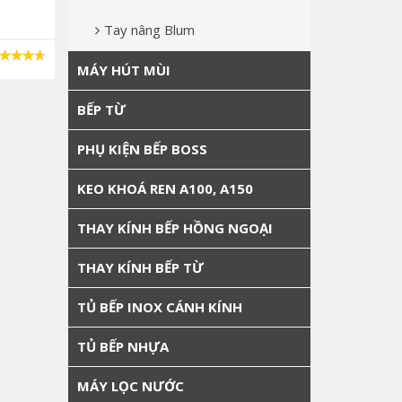
Tay nâng Blum
MÁY HÚT MÙI
BẾP TỪ
PHỤ KIỆN BẾP BOSS
KEO KHOÁ REN A100, A150
THAY KÍNH BẾP HỒNG NGOẠI
THAY KÍNH BẾP TỪ
TỦ BẾP INOX CÁNH KÍNH
TỦ BẾP NHỰA
MÁY LỌC NƯỚC