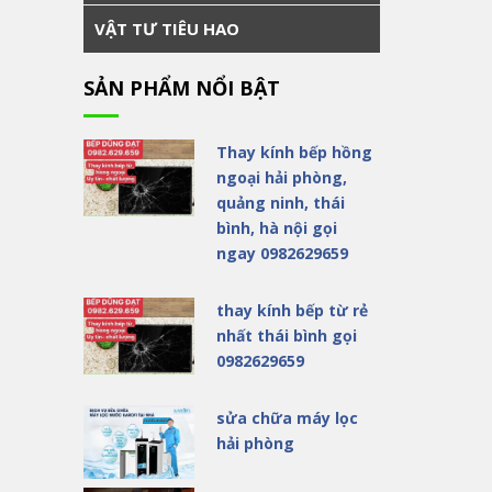
VẬT TƯ TIÊU HAO
SẢN PHẨM NỔI BẬT
Thay kính bếp hồng
ngoại hải phòng,
quảng ninh, thái
bình, hà nội gọi
ngay 0982629659
thay kính bếp từ rẻ
nhất thái bình gọi
0982629659
sửa chữa máy lọc
hải phòng