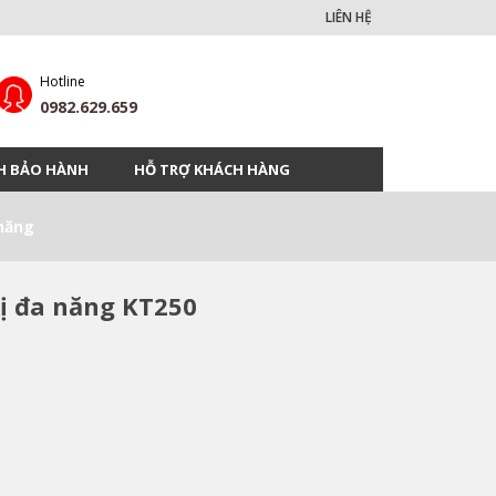
LIÊN HỆ
Hotline
0982.629.659
H BẢO HÀNH
HỖ TRỢ KHÁCH HÀNG
năng
vị đa năng KT250