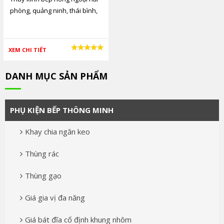
phòng, quảng ninh, thái bình,
hà nội gọi ngay 0982629659
XEM CHI TIẾT
DANH MỤC SẢN PHẨM
PHỤ KIỆN BẾP THÔNG MINH
Khay chia ngăn keo
Thùng rác
Thùng gạo
Giá gia vị đa năng
Giá bát đĩa cố định khung nhôm