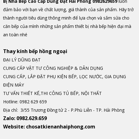
Bị Nhà Bếp Cao Cấp Dũng Đạt Hải Phòng 0982629659
luôn
đảm bảo với bạn về chất lượng, giá thành của sản phẩm. Hãy trở
thành người tiêu dùng thông minh để lựa chọn và sắm sửa cho
căn bếp của mình những sản phẩm thiết bị nhà bếp hiện đại mà
an toàn nhé
Thay kính
bếp hồng ngoại
ĐẠI LÝ DŨNG ĐẠT
CUNG CẤP VẬT TƯ CÔNG NGHIỆP & DÂN DỤNG
CUNG CẤP, LẮP ĐẶT PHỤ KIỆN BẾP, LỌC NƯỚC, GIA DỤNG
ĐIỆN MÁY
TƯ VẤN THIẾT KẾ,THI CÔNG TỦ BẾP, NỘI THẤT
Hotline: 0982 629 659
Địa chỉ: 3/55 Trương Đồng tử 2 - P.Phù Liễn - TP. Hải Phòng
Zalo: 0982.629.659
Website: chosatkienanhaiphong.com