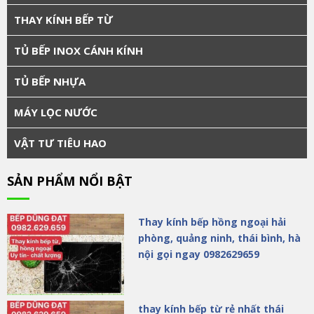
THAY KÍNH BẾP TỪ
TỦ BẾP INOX CÁNH KÍNH
TỦ BẾP NHỰA
MÁY LỌC NƯỚC
VẬT TƯ TIÊU HAO
SẢN PHẨM NỔI BẬT
Thay kính bếp hồng ngoại hải
phòng, quảng ninh, thái bình, hà
nội gọi ngay 0982629659
thay kính bếp từ rẻ nhất thái