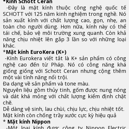
*Kính Schott Ceran
-Đây là mặt kính thuộc công nghệ quốc tế
SCHOTT với 125 năm kinh nghiệm trong nghề. Nó
sản xuất kính với chất lượng cao, gọn, nhẹ, an
toàn cho người dùng. Hơn nữa, kính này có thể
tái chế, bảo vệ môi trường xung quanh. Còn khả
năng chịu nhiệt lên gắp 3 lần so với những loại
khác.
*
Mặt kính EuroKera (K+)
-Kính Eurokera viết tắt là K+ sản phẩm có công
nghệ cao đến từ Pháp. Nó có công năng khá
giống giống với Schott Ceran nhưng cộng thêm
một vài tính năng nổi trội.
Đa dạng về sản phẩm và tone màu.
Nguyên liệu gồm thủy tinh, gốm được nung nóng
và dát khá mỏng với chất lượng kiểm định chặt
chẽ.
Dễ dàng vệ sinh, lau chùi, chịu lực, chịu nhiệt tốt.
Mặt kính còn chống trầy xước cực kỳ hiệu quả
*
Mặt kính Nippon
-Một loại kính được công ty Nippon Electric