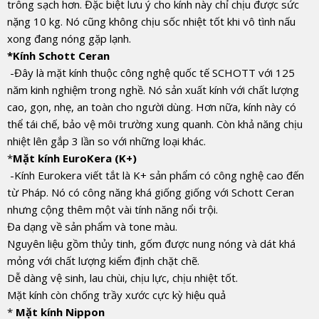
trông sạch hơn. Đặc biệt lưu ý cho kính này chỉ chịu được sức
nặng 10 kg. Nó cũng không chịu sốc nhiệt tốt khi vô tình nấu
xong đang nóng gặp lạnh.
*Kính Schott Ceran
-Đây là mặt kính thuộc công nghệ quốc tế SCHOTT với 125
năm kinh nghiệm trong nghề. Nó sản xuất kính với chất lượng
cao, gọn, nhẹ, an toàn cho người dùng. Hơn nữa, kính này có
thể tái chế, bảo vệ môi trường xung quanh. Còn khả năng chịu
nhiệt lên gắp 3 lần so với những loại khác.
*
Mặt kính EuroKera (K+)
-Kính Eurokera viết tắt là K+ sản phẩm có công nghệ cao đến
từ Pháp. Nó có công năng khá giống giống với Schott Ceran
nhưng cộng thêm một vài tính năng nổi trội.
Đa dạng về sản phẩm và tone màu.
Nguyên liệu gồm thủy tinh, gốm được nung nóng và dát khá
mỏng với chất lượng kiểm định chặt chẽ.
Dễ dàng vệ sinh, lau chùi, chịu lực, chịu nhiệt tốt.
Mặt kính còn chống trầy xước cực kỳ hiệu quả
*
Mặt kính Nippon