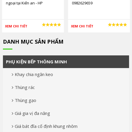
ngoại tại Kiến an - HP
0982629659
0982629659
XEM CHI TIẾT
XEM CHI TIẾT
DANH MỤC SẢN PHẨM
PHỤ KIỆN BẾP THÔNG MINH
Khay chia ngăn keo
Thùng rác
Thùng gạo
Giá gia vị đa năng
Giá bát đĩa cố định khung nhôm