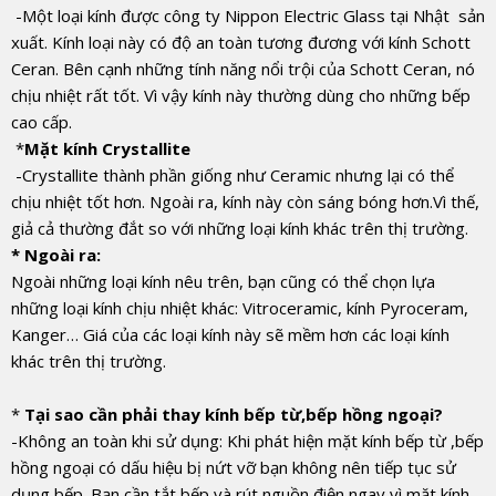
-Một loại kính được công ty Nippon Electric Glass tại Nhật sản
xuất. Kính loại này có độ an toàn tương đương với kính Schott
Ceran. Bên cạnh những tính năng nổi trội của Schott Ceran, nó
chịu nhiệt rất tốt. Vì vậy kính này thường dùng cho những bếp
cao cấp.
*
Mặt kính Crystallite
-Crystallite thành phần giống như Ceramic nhưng lại có thể
chịu nhiệt tốt hơn. Ngoài ra, kính này còn sáng bóng hơn.Vì thế,
giả cả thường đắt so với những loại kính khác trên thị trường.
* Ngoài ra:
Ngoài những loại kính nêu trên, bạn cũng có thể chọn lựa
những loại kính chịu nhiệt khác: Vitroceramic, kính Pyroceram,
Kanger… Giá của các loại kính này sẽ mềm hơn các loại kính
khác trên thị trường.
*
Tại sao cần phải thay kính bếp từ,bếp hồng ngoại?
-Không an toàn khi sử dụng: Khi phát hiện mặt kính bếp từ ,bếp
hồng ngoại có dấu hiệu bị nứt vỡ bạn không nên tiếp tục sử
dụng bếp. Bạn cần tắt bếp và rút nguồn điện ngay vì mặt kính