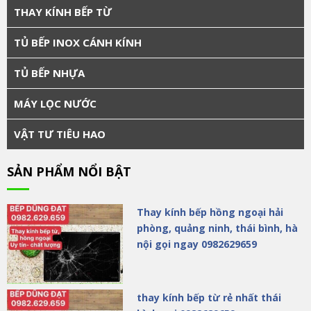
THAY KÍNH BẾP TỪ
TỦ BẾP INOX CÁNH KÍNH
TỦ BẾP NHỰA
MÁY LỌC NƯỚC
VẬT TƯ TIÊU HAO
SẢN PHẨM NỔI BẬT
Thay kính bếp hồng ngoại hải
phòng, quảng ninh, thái bình, hà
nội gọi ngay 0982629659
thay kính bếp từ rẻ nhất thái