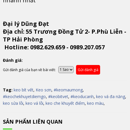
nhanh nhất
Đại lý Dũng Đạt
Địa chỉ: 55 Trương Đồng Tử 2- P.Phù Liễn -
TP Hải Phòng
Hotline: 0982.629.659 - 0989.207.057
Đánh giá:
Gửi đánh giá của bạn về bài viết:
Gửi đánh giá
Tag:
keo bít vết
,
Keo sơn
,
#keomaumong
,
#keochekhuyetdiemgo
,
#keobitvet
,
#keoducanh
,
keo vá đa năng
,
keo sửa lỗi
,
keo vá lỗi
,
keo che khuyết điểm
,
keo màu
,
SẢN PHẨM LIÊN QUAN