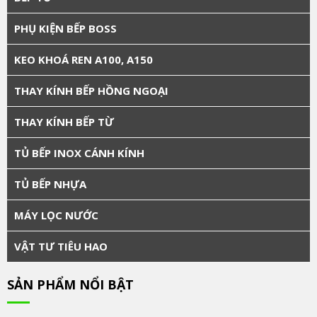
PHỤ KIỆN BẾP BOSS
KEO KHOÁ REN A100, A150
THAY KÍNH BẾP HỒNG NGOẠI
THAY KÍNH BẾP TỪ
TỦ BẾP INOX CÁNH KÍNH
TỦ BẾP NHỰA
MÁY LỌC NƯỚC
VẬT TƯ TIÊU HAO
SẢN PHẨM NỔI BẬT