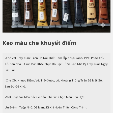
Keo màu che khuyết điểm
-Che Vết Trầy Xước Trên Đồ Nội Thất, Tấm Ốp Nhựa Nano, PVC, Phào Chỉ,
Tủ, Sàn Nhà....Giúp Bạn Khôi Phục Đồ Đạc, Tủ Và Sàn Nhà Bị Trầy Xước Ngay
Lập Tức.
-Che Các Nhược Điểm, Vết Trầy Xước, Lỗ, Khoảng Trống Trên Bề Mặt Gỗ,
Sau Đó Để Khô.
-Một Loạt Các Màu Sắc Có Sẵn, Chỉ Cần Chọn Màu Phù Hợp.
Ưu Điểm: -Tuýp Nhỏ: Dễ Mang Đi Khi Hoàn Thiện Công Trình.