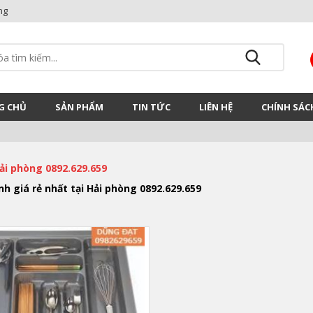
ng
G CHỦ
SẢN PHẨM
TIN TỨC
LIÊN HỆ
CHÍNH SÁC
ải phòng 0892.629.659
h giá rẻ nhất tại Hải phòng 0892.629.659