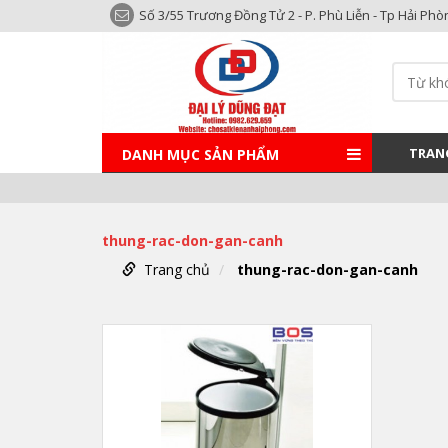
Số 3/55 Trương Đồng Tử 2 - P. Phù Liễn - Tp Hải Phò
TRAN
DANH MỤC SẢN PHẨM
thung-rac-don-gan-canh
Trang chủ
thung-rac-don-gan-canh